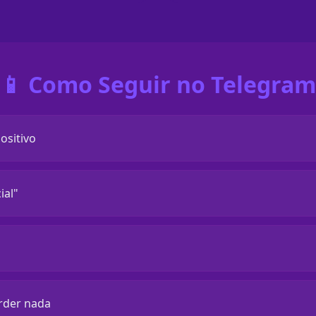
📱 Como Seguir no Telegram
ositivo
ial"
erder nada