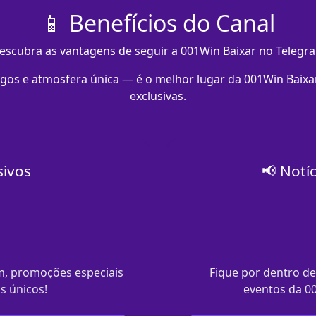
📱 Benefícios do Canal
escubra as vantagens de seguir a 001Win Baixar no Telegr
gos e atmosfera única — é o melhor lugar da 001Win Baixar
exclusivas.
sivos
📢 Notí
m, promoções especiais
Fique por dentro d
s únicos!
eventos da 0