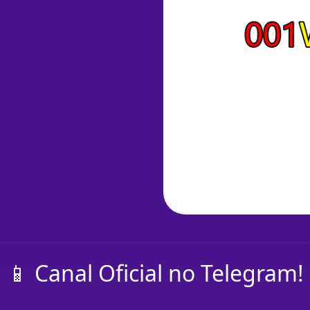
📱 Canal Oficial no Telegram!