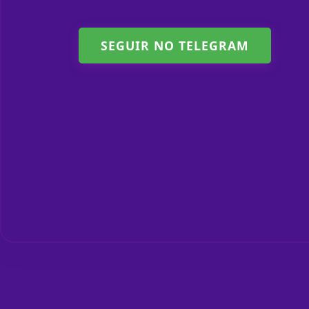
SEGUIR NO TELEGRAM