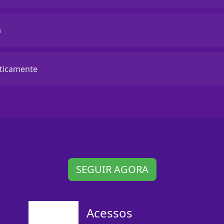
a
aticamente
SEGUIR AGORA
Acessos