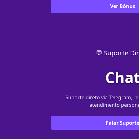
Ver Bônus
💬 Suporte Di
Cha
Suporte direto via Telegram, r
atendimento persona
Falar Suport