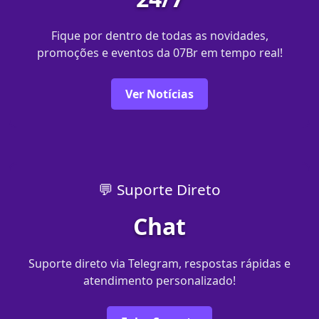
Fique por dentro de todas as novidades,
promoções e eventos da 07Br em tempo real!
Ver Notícias
💬 Suporte Direto
Chat
Suporte direto via Telegram, respostas rápidas e
atendimento personalizado!