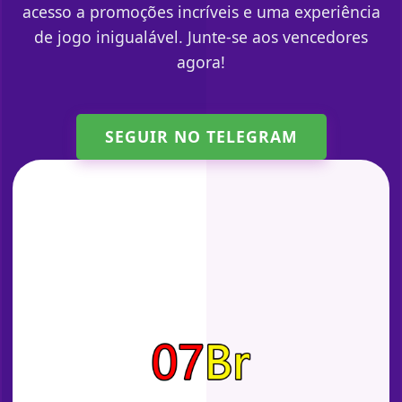
acesso a promoções incríveis e uma experiência
de jogo inigualável. Junte-se aos vencedores
agora!
SEGUIR NO TELEGRAM