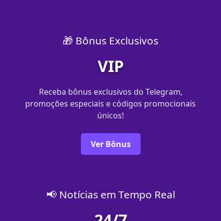
🎁 Bônus Exclusivos
VIP
Receba bônus exclusivos do Telegram,
promoções especiais e códigos promocionais
únicos!
Ver Bônus
📢 Notícias em Tempo Real
24/7