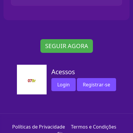
SEGUIR AGORA
Acessos
Login
Registrar-se
Políticas de Privacidade
Termos e Condições