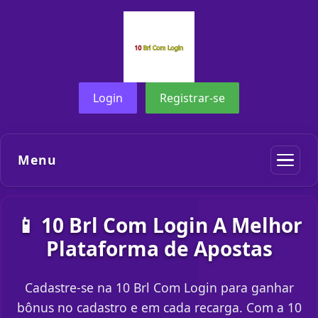
Login
Registrar-se
Menu
📱 10 Brl Com Login A Melhor
Plataforma de Apostas
Cadastre-se na 10 Brl Com Login para ganhar
bônus no cadastro e em cada recarga. Com a 10