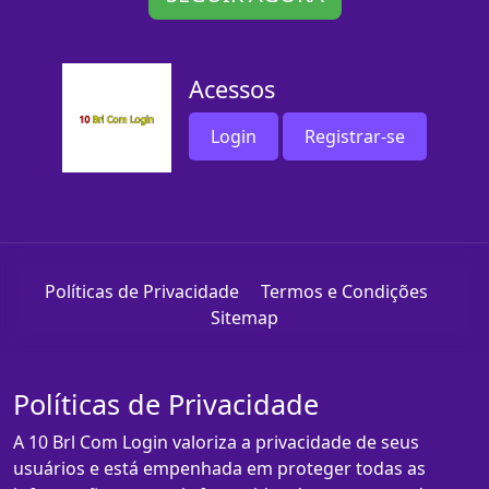
Acessos
Login
Registrar-se
Políticas de Privacidade
Termos e Condições
Sitemap
Políticas de Privacidade
A 10 Brl Com Login valoriza a privacidade de seus
usuários e está empenhada em proteger todas as