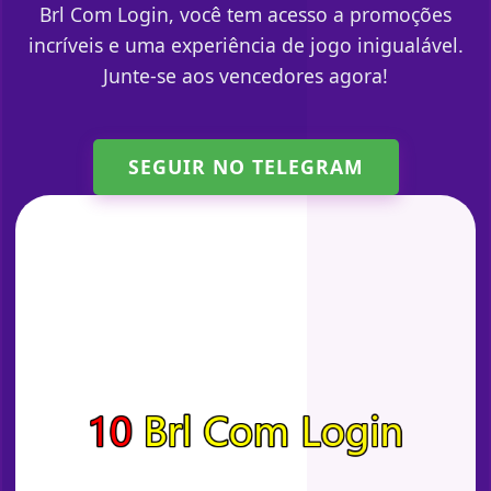
Brl Com Login, você tem acesso a promoções
incríveis e uma experiência de jogo inigualável.
Junte-se aos vencedores agora!
SEGUIR NO TELEGRAM