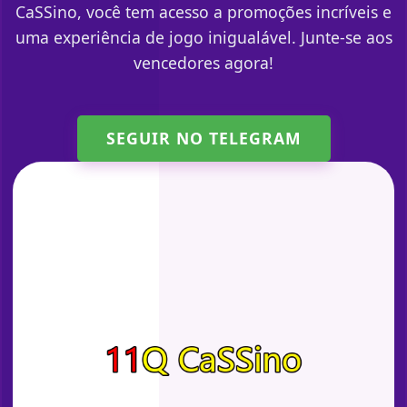
CaSSino, você tem acesso a promoções incríveis e
uma experiência de jogo inigualável. Junte-se aos
vencedores agora!
SEGUIR NO TELEGRAM