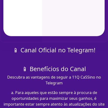
📱 Canal Oficial no Telegram!
📱 Benefícios do Canal
Descubra as vantagens de seguir a 11Q CaSSino no
Telegram
a. Para aqueles que estão sempre à procura de
oportunidades para maximizar seus ganhos, é
importante estar sempre atento às atualizações do site