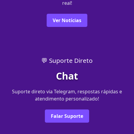
real!
Ver Notícias
💬 Suporte Direto
Chat
Suporte direto via Telegram, respostas rápidas e
atendimento personalizado!
Falar Suporte