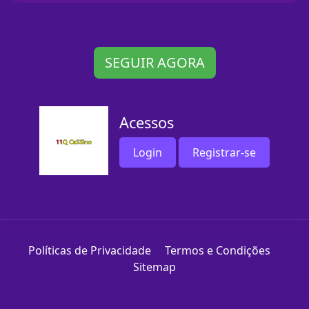
SEGUIR AGORA
Acessos
Login
Registrar-se
Políticas de Privacidade
Termos e Condições
Sitemap