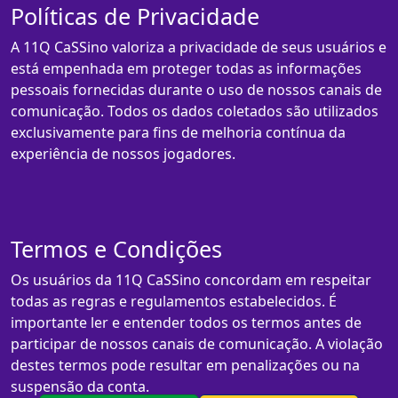
Políticas de Privacidade
A 11Q CaSSino valoriza a privacidade de seus usuários e
está empenhada em proteger todas as informações
pessoais fornecidas durante o uso de nossos canais de
comunicação. Todos os dados coletados são utilizados
exclusivamente para fins de melhoria contínua da
experiência de nossos jogadores.
Termos e Condições
Os usuários da 11Q CaSSino concordam em respeitar
todas as regras e regulamentos estabelecidos. É
importante ler e entender todos os termos antes de
participar de nossos canais de comunicação. A violação
destes termos pode resultar em penalizações ou na
suspensão da conta.