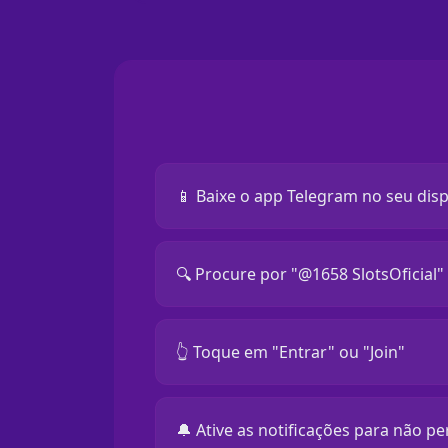
📱 Baixe o app Telegram no seu disp
🔍 Procure por "@1658 SlotsOficial"
👆 Toque em "Entrar" ou "Join"
🔔 Ative as notificações para não p