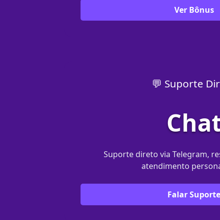
Ver Bônus
💬 Suporte Di
Cha
Suporte direto via Telegram, r
atendimento persona
Falar Suport