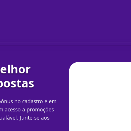
Melhor
postas
bônus no cadastro e em
em acesso a promoções
ualável. Junte-se aos