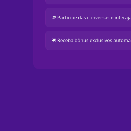
💬 Participe das conversas e interaj
🎁 Receba bônus exclusivos autom