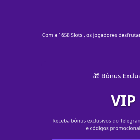
Com a 1658 Slots , os jogadores desfrut
🎁 Bônus Exclu
VIP
Receba bônus exclusivos do Telegra
e códigos promocionai