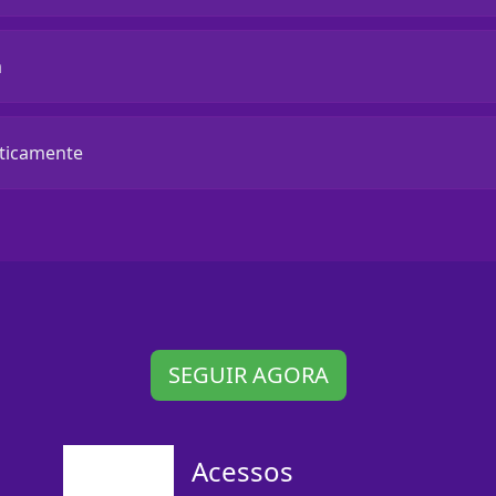
a
aticamente
SEGUIR AGORA
Acessos