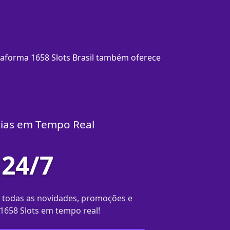
taforma 1658 Slots Brasil também oferece
cias em Tempo Real
24/7
e todas as novidades, promoções e
1658 Slots em tempo real!