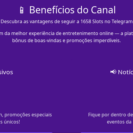
📱 Benefícios do Canal
Descubra as vantagens de seguir a 1658 Slots no Telegram
am da melhor experiência de entretenimento online — a pla
bônus de boas-vindas e promoções imperdíveis.
sivos
📢 Notí
m, promoções especiais
Fique por dentro d
s únicos!
eventos da 