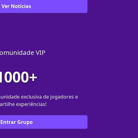
Ver Notícias
Comunidade VIP
1000+
unidade exclusiva de jogadores e
rtilhe experiências!
Entrar Grupo