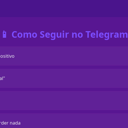
📱 Como Seguir no Telegram
ositivo
al"
erder nada