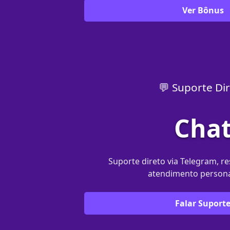
Ver Bônus
💬 Suporte Di
Cha
Suporte direto via Telegram, r
atendimento persona
Falar Suport