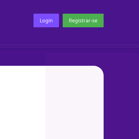
Login
Registrar-se