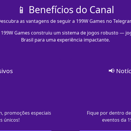
📱 Benefícios do Canal
escubra as vantagens de seguir a 199W Games no Telegr
 a 199W Games construiu um sistema de jogos robusto — j
Brasil para uma experiência impactante.
sivos
📢 Notí
m, promoções especiais
Fique por dentro d
s únicos!
eventos da 