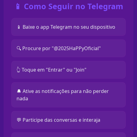
📱 Como Seguir no Telegram
📱 Baixe o app Telegram no seu dispositivo
🔍 Procure por "@2025HaPPyOficial"
👆 Toque em "Entrar" ou "Join"
🔔 Ative as notificações para não perder
nada
💬 Participe das conversas e interaja