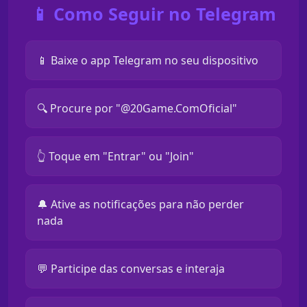
📱 Como Seguir no Telegram
📱 Baixe o app Telegram no seu dispositivo
🔍 Procure por "@20Game.ComOficial"
👆 Toque em "Entrar" ou "Join"
🔔 Ative as notificações para não perder
nada
💬 Participe das conversas e interaja