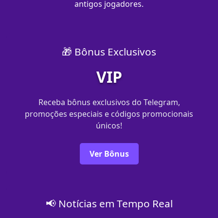
antigos jogadores.
🎁 Bônus Exclusivos
VIP
Receba bônus exclusivos do Telegram,
promoções especiais e códigos promocionais
únicos!
Ver Bônus
📢 Notícias em Tempo Real