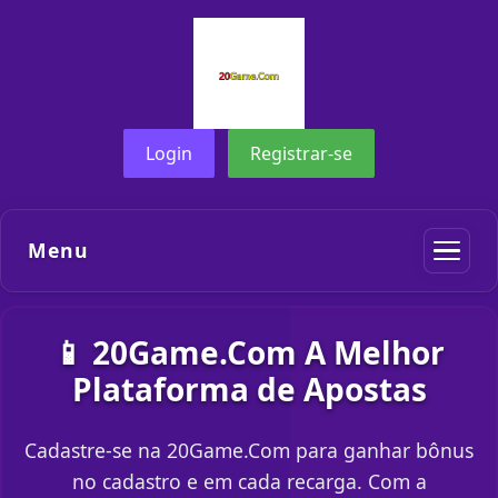
Login
Registrar-se
Menu
📱 20Game.Com A Melhor
Plataforma de Apostas
Cadastre-se na 20Game.Com para ganhar bônus
no cadastro e em cada recarga. Com a