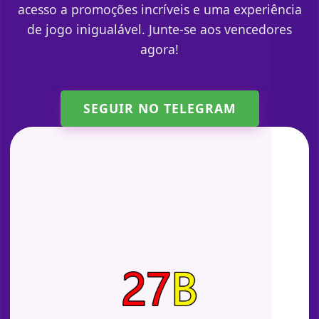
acesso a promoções incríveis e uma experiência
de jogo inigualável. Junte-se aos vencedores
agora!
SEGUIR NO TELEGRAM