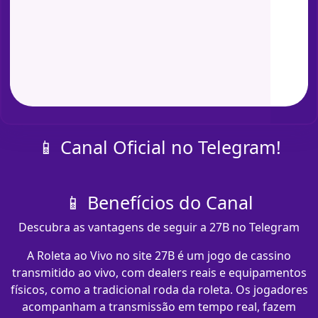
📱 Canal Oficial no Telegram!
📱 Benefícios do Canal
Descubra as vantagens de seguir a 27B no Telegram
A Roleta ao Vivo no site 27B é um jogo de cassino
transmitido ao vivo, com dealers reais e equipamentos
físicos, como a tradicional roda da roleta. Os jogadores
acompanham a transmissão em tempo real, fazem