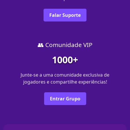
Falar Suporte
👥 Comunidade VIP
1000+
Junte-se a uma comunidade exclusiva de
jogadores e compartilhe experiências!
Entrar Grupo