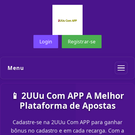
Login
Registrar-se
Menu
📱 2UUu Com APP A Melhor
Plataforma de Apostas
Cadastre-se na 2UUu Com APP para ganhar
bônus no cadastro e em cada recarga. Com a