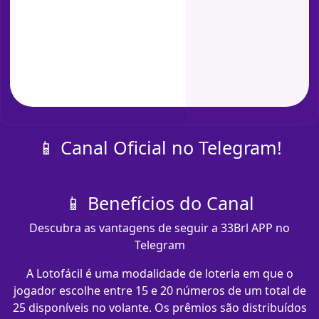
📱 Canal Oficial no Telegram!
📱 Benefícios do Canal
Descubra as vantagens de seguir a 33Brl APP no
Telegram
A Lotofácil é uma modalidade de loteria em que o
jogador escolhe entre 15 e 20 números de um total de
25 disponíveis no volante. Os prêmios são distribuídos