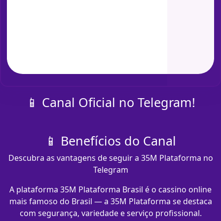
📱 Canal Oficial no Telegram!
📱 Benefícios do Canal
Descubra as vantagens de seguir a 35M Plataforma no
Telegram
A plataforma 35M Plataforma Brasil é o cassino online
mais famoso do Brasil — a 35M Plataforma se destaca
com segurança, variedade e serviço profissional.