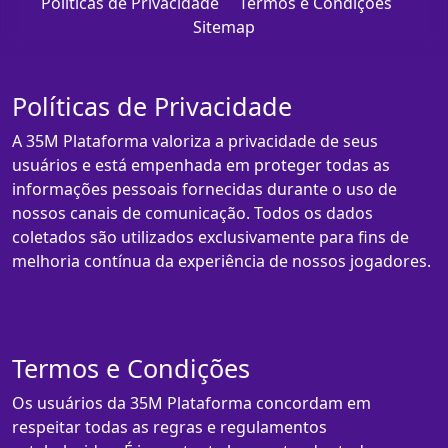
Políticas de Privacidade
Termos e Condições
Sitemap
Políticas de Privacidade
A 35M Plataforma valoriza a privacidade de seus
usuários e está empenhada em proteger todas as
informações pessoais fornecidas durante o uso de
nossos canais de comunicação. Todos os dados
coletados são utilizados exclusivamente para fins de
melhoria contínua da experiência de nossos jogadores.
Termos e Condições
Os usuários da 35M Plataforma concordam em
respeitar todas as regras e regulamentos