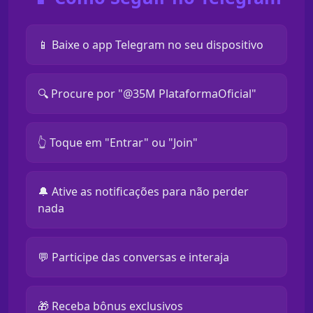
📱 Baixe o app Telegram no seu dispositivo
🔍 Procure por "@35M PlataformaOficial"
👆 Toque em "Entrar" ou "Join"
🔔 Ative as notificações para não perder
nada
💬 Participe das conversas e interaja
🎁 Receba bônus exclusivos