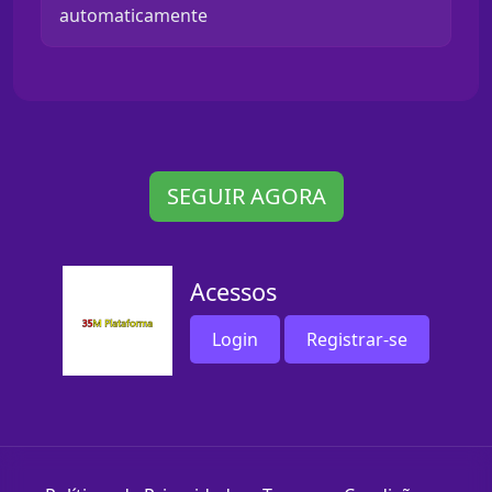
automaticamente
SEGUIR AGORA
Acessos
Login
Registrar-se