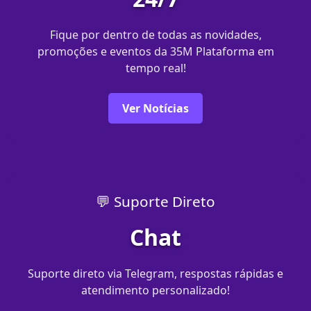
Fique por dentro de todas as novidades,
promoções e eventos da 35M Plataforma em
tempo real!
Ver Notícias
💬 Suporte Direto
Chat
Suporte direto via Telegram, respostas rápidas e
atendimento personalizado!