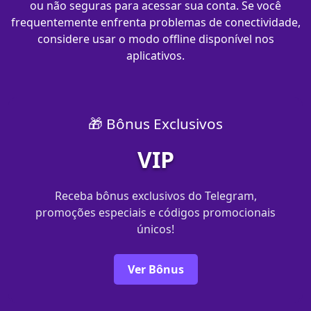
ou não seguras para acessar sua conta. Se você
frequentemente enfrenta problemas de conectividade,
considere usar o modo offline disponível nos
aplicativos.
🎁 Bônus Exclusivos
VIP
Receba bônus exclusivos do Telegram,
promoções especiais e códigos promocionais
únicos!
Ver Bônus