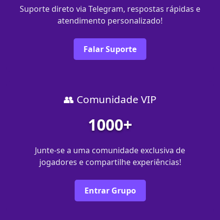
Suporte direto via Telegram, respostas rápidas e
atendimento personalizado!
Falar Suporte
👥 Comunidade VIP
1000+
Junte-se a uma comunidade exclusiva de
jogadores e compartilhe experiências!
Entrar Grupo