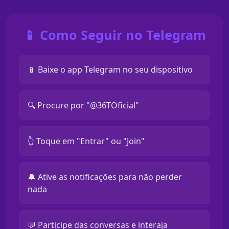
📱 Como Seguir no Telegram
📱 Baixe o app Telegram no seu dispositivo
🔍 Procure por "@36TOficial"
👆 Toque em "Entrar" ou "Join"
🔔 Ative as notificações para não perder
nada
💬 Participe das conversas e interaja