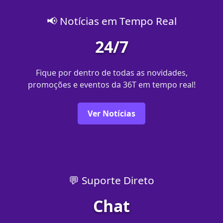
📢 Notícias em Tempo Real
24/7
Fique por dentro de todas as novidades,
promoções e eventos da 36T em tempo real!
Ver Notícias
💬 Suporte Direto
Chat