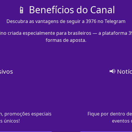
📱 Benefícios do Canal
Descubra as vantagens de seguir a 3976 no Telegram
no criada especialmente para brasileiros — a plataforma 
formas de aposta.
sivos
📢 Notí
m, promoções especiais
Fique por dentro d
s únicos!
eventos 