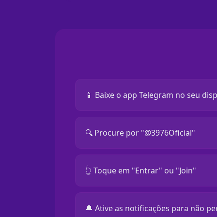
📱 Baixe o app Telegram no seu disp
🔍 Procure por "@3976Oficial"
👆 Toque em "Entrar" ou "Join"
🔔 Ative as notificações para não p