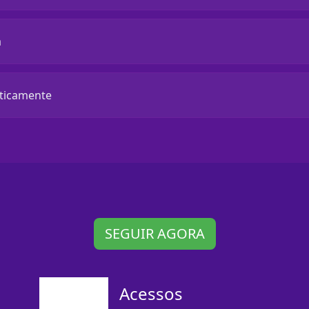
a
aticamente
SEGUIR AGORA
Acessos