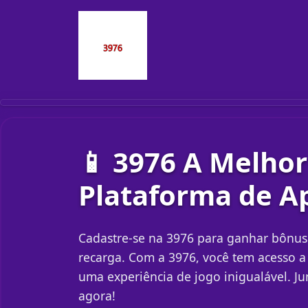
📱 3976 A Melhor
Plataforma de A
Cadastre-se na 3976 para ganhar bônus
recarga. Com a 3976, você tem acesso a
uma experiência de jogo inigualável. J
agora!