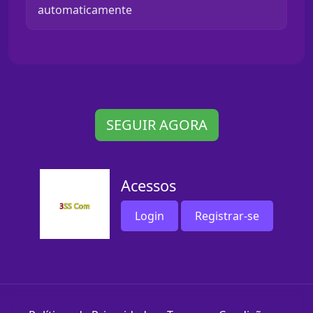
automaticamente
SEGUIR AGORA
Acessos
Login
Registrar-se