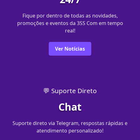
Fique por dentro de todas as novidades,
promoções e eventos da 3SS Com em tempo
real!
Ver Notícias
💬 Suporte Direto
Chat
Suporte direto via Telegram, respostas rápidas e
atendimento personalizado!