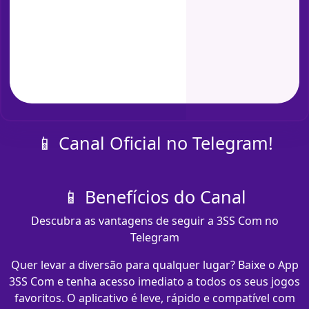
📱 Canal Oficial no Telegram!
📱 Benefícios do Canal
Descubra as vantagens de seguir a 3SS Com no
Telegram
Quer levar a diversão para qualquer lugar? Baixe o App
3SS Com e tenha acesso imediato a todos os seus jogos
favoritos. O aplicativo é leve, rápido e compatível com