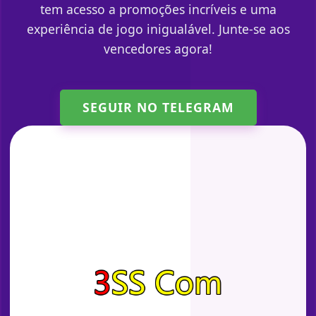
tem acesso a promoções incríveis e uma
experiência de jogo inigualável. Junte-se aos
vencedores agora!
SEGUIR NO TELEGRAM