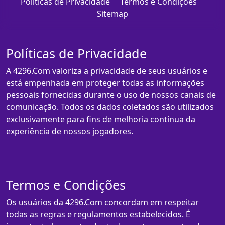
Políticas de Privacidade
Termos e Condições
Sitemap
Políticas de Privacidade
A 4296.Com valoriza a privacidade de seus usuários e
está empenhada em proteger todas as informações
pessoais fornecidas durante o uso de nossos canais de
comunicação. Todos os dados coletados são utilizados
exclusivamente para fins de melhoria contínua da
experiência de nossos jogadores.
Termos e Condições
Os usuários da 4296.Com concordam em respeitar
todas as regras e regulamentos estabelecidos. É