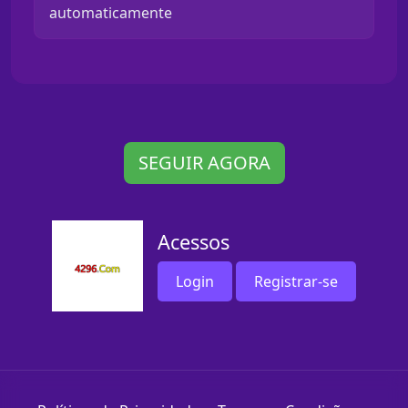
automaticamente
SEGUIR AGORA
Acessos
Login
Registrar-se