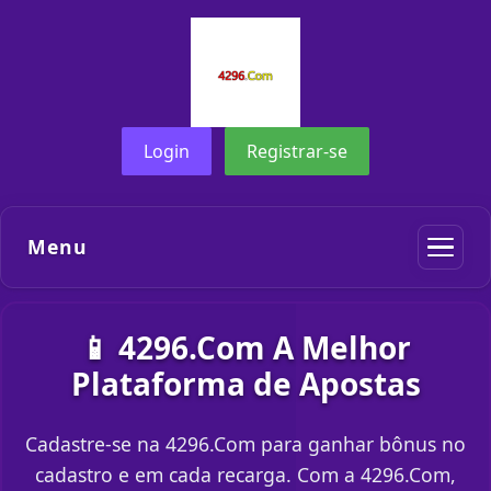
Login
Registrar-se
Menu
📱 4296.Com A Melhor
Plataforma de Apostas
Cadastre-se na 4296.Com para ganhar bônus no
cadastro e em cada recarga. Com a 4296.Com,