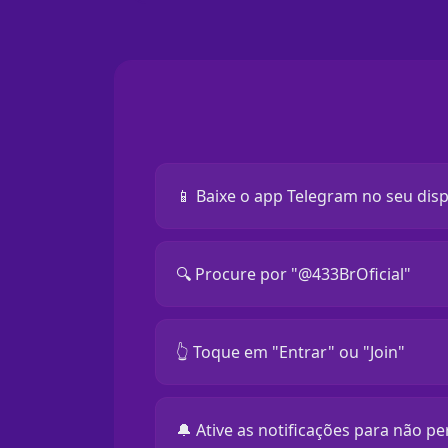
📱 Baixe o app Telegram no seu disp
🔍 Procure por "@433BrOficial"
👆 Toque em "Entrar" ou "Join"
🔔 Ative as notificações para não p