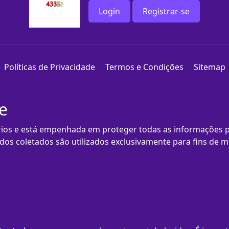
Login
Registrar-se
Políticas de Privacidade
Termos e Condições
Sitemap
de
ários e está empenhada em proteger todas as informações 
os coletados são utilizados exclusivamente para fins de m