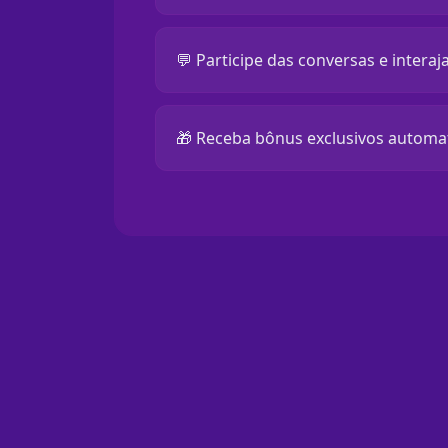
💬 Participe das conversas e interaj
🎁 Receba bônus exclusivos autom