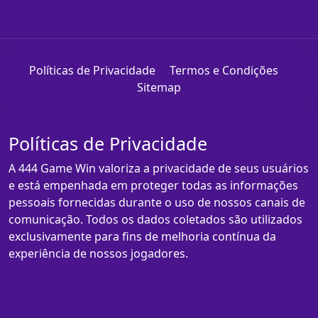
Políticas de Privacidade
Termos e Condições
Sitemap
Políticas de Privacidade
A 444 Game Win valoriza a privacidade de seus usuários
e está empenhada em proteger todas as informações
pessoais fornecidas durante o uso de nossos canais de
comunicação. Todos os dados coletados são utilizados
exclusivamente para fins de melhoria contínua da
experiência de nossos jogadores.