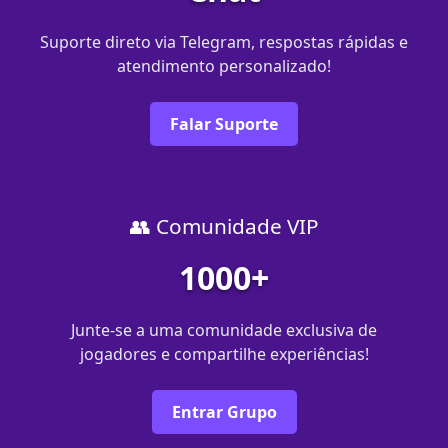
Suporte direto via Telegram, respostas rápidas e
atendimento personalizado!
Falar Suporte
👥 Comunidade VIP
1000+
Junte-se a uma comunidade exclusiva de
jogadores e compartilhe experiências!
Entrar Grupo