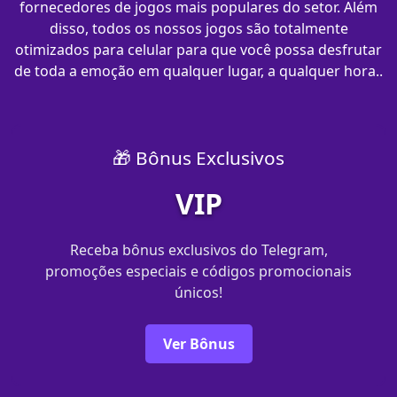
fornecedores de jogos mais populares do setor. Além
disso, todos os nossos jogos são totalmente
otimizados para celular para que você possa desfrutar
de toda a emoção em qualquer lugar, a qualquer hora..
🎁 Bônus Exclusivos
VIP
Receba bônus exclusivos do Telegram,
promoções especiais e códigos promocionais
únicos!
Ver Bônus