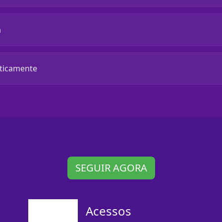
a
aticamente
SEGUIR AGORA
Acessos