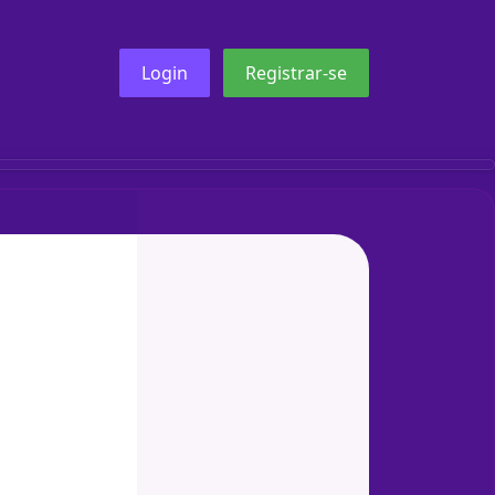
Login
Registrar-se