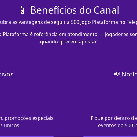
📱 Benefícios do Canal
ubra as vantagens de seguir a 500 Jogo Plataforma no Tel
ogo Plataforma é referência em atendimento — jogadores se
quando querem apostar.
sivos
📢 Notí
m, promoções especiais
Fique por dentro d
s únicos!
eventos da 500 