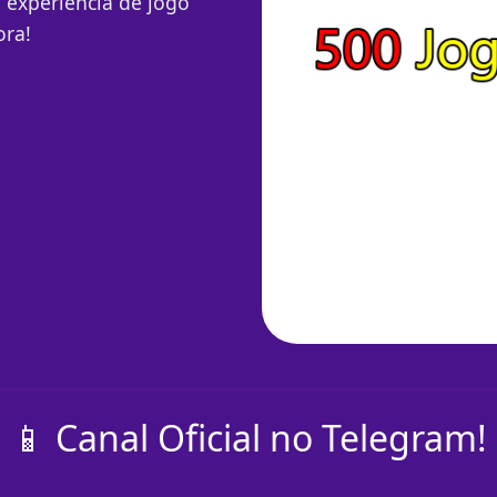
 experiência de jogo
ora!
📱 Canal Oficial no Telegram!