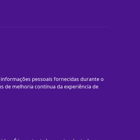
s informações pessoais fornecidas durante o
ns de melhoria contínua da experiência de