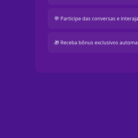
💬 Participe das conversas e interaj
🎁 Receba bônus exclusivos autom