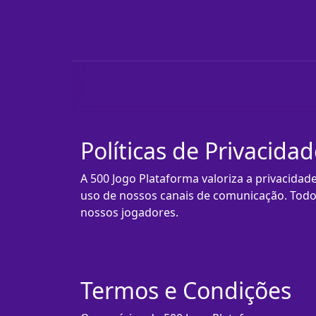
Políticas de Privacida
A 500 Jogo Plataforma valoriza a privacida
uso de nossos canais de comunicação. Todos
nossos jogadores.
Termos e Condições