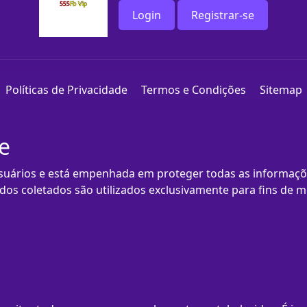
Login
Registrar-se
Políticas de Privacidade
Termos e Condições
Sitemap
de
 usuários e está empenhada em proteger todas as informaçõ
os coletados são utilizados exclusivamente para fins de m