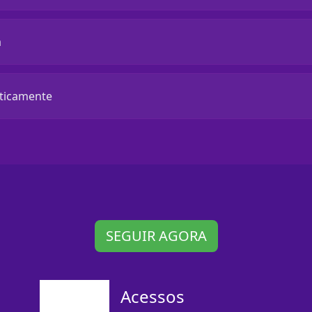
a
aticamente
SEGUIR AGORA
Acessos