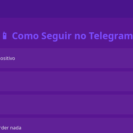
📱 Como Seguir no Telegram
ositivo
erder nada