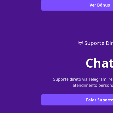
Ver Bônus
💬 Suporte Di
Cha
Suporte direto via Telegram, r
atendimento persona
Falar Suport