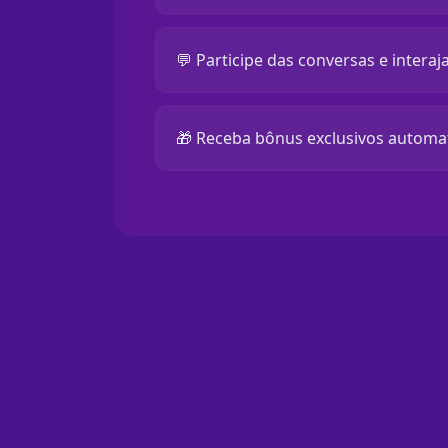
💬 Participe das conversas e interaj
🎁 Receba bônus exclusivos autom