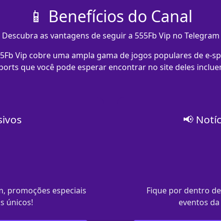
📱 Benefícios do Canal
Descubra as vantagens de seguir a 555Fb Vip no Telegram
5Fb Vip cobre uma ampla gama de jogos populares de e-spo
ports que você pode esperar encontrar no site deles inclu
sivos
📢 Notí
m, promoções especiais
Fique por dentro d
s únicos!
eventos da