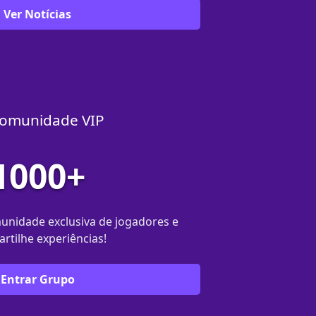
Ver Notícias
Comunidade VIP
1000+
unidade exclusiva de jogadores e
rtilhe experiências!
Entrar Grupo