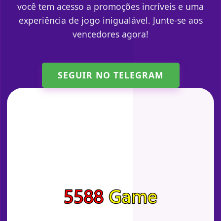
você tem acesso a promoções incríveis e uma
experiência de jogo inigualável. Junte-se aos
vencedores agora!
SEGUIR NO TELEGRAM