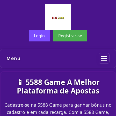
Login
Registrar-se
Menu
📱 5588 Game A Melhor
Plataforma de Apostas
Cadastre-se na 5588 Game para ganhar bônus no
cadastro e em cada recarga. Com a 5588 Game,