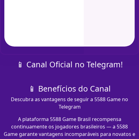
📱 Canal Oficial no Telegram!
📱 Benefícios do Canal
Descubra as vantagens de seguir a 5588 Game no
Telegram
A plataforma 5588 Game Brasil recompensa
continuamente os jogadores brasileiros — a 5588
Game garante vantagens incomparáveis para novatos e