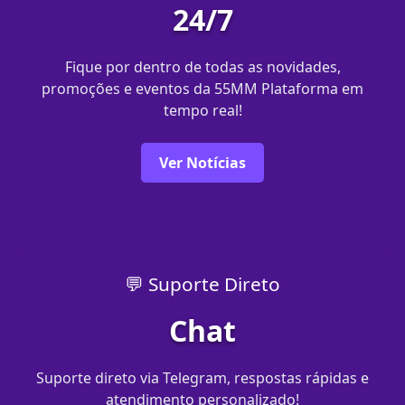
24/7
Fique por dentro de todas as novidades,
promoções e eventos da 55MM Plataforma em
tempo real!
Ver Notícias
💬 Suporte Direto
Chat
Suporte direto via Telegram, respostas rápidas e
atendimento personalizado!