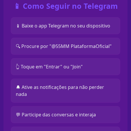
📱 Como Seguir no Telegram
📱 Baixe o app Telegram no seu dispositivo
🔍 Procure por "@55MM PlataformaOficial"
👆 Toque em "Entrar" ou "Join"
🔔 Ative as notificações para não perder
nada
💬 Participe das conversas e interaja