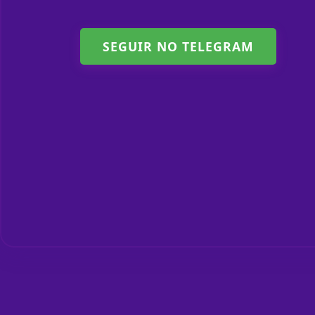
SEGUIR NO TELEGRAM