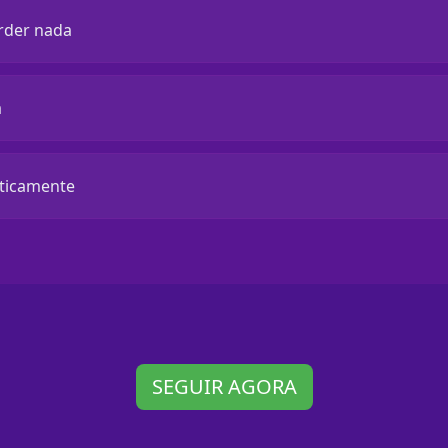
erder nada
a
aticamente
SEGUIR AGORA