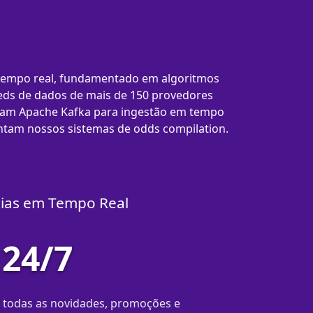
tempo real, fundamentado em algoritmos
feeds de dados de mais de 150 provedores
ilizam Apache Kafka para ingestão em tempo
entam nossos sistemas de odds compilation.
cias em Tempo Real
24/7
e todas as novidades, promoções e