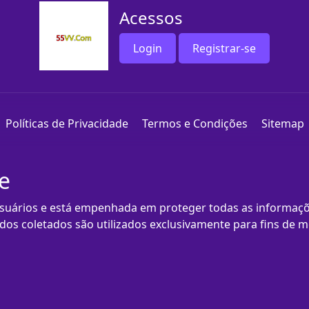
Acessos
Login
Registrar-se
Políticas de Privacidade
Termos e Condições
Sitemap
de
 usuários e está empenhada em proteger todas as informaçõ
os coletados são utilizados exclusivamente para fins de m