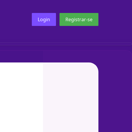
Login
Registrar-se