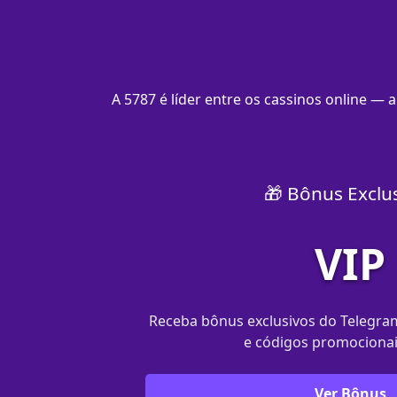
A 5787 é líder entre os cassinos online — 
🎁 Bônus Exclu
VIP
Receba bônus exclusivos do Telegra
e códigos promocionai
Ver Bônus