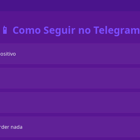
📱 Como Seguir no Telegram
ositivo
erder nada