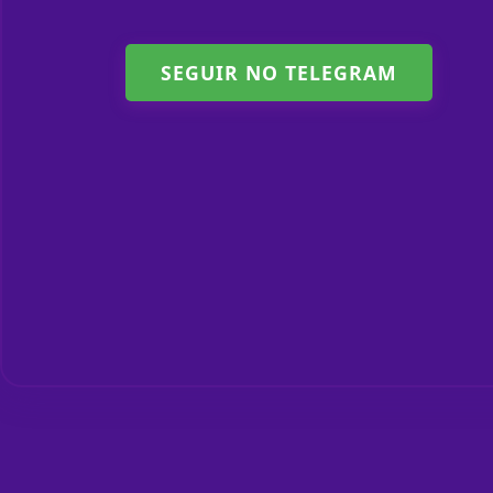
SEGUIR NO TELEGRAM