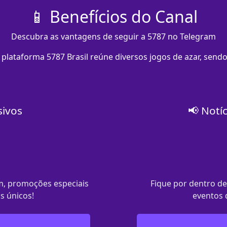
📱 Benefícios do Canal
Descubra as vantagens de seguir a 5787 no Telegram
a plataforma 5787 Brasil reúne diversos jogos de azar, send
sivos
📢 Notí
m, promoções especiais
Fique por dentro d
s únicos!
eventos 