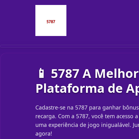
📱 5787 A Melhor
Plataforma de A
Cadastre-se na 5787 para ganhar bônus
recarga. Com a 5787, você tem acesso a
uma experiência de jogo inigualável. J
agora!