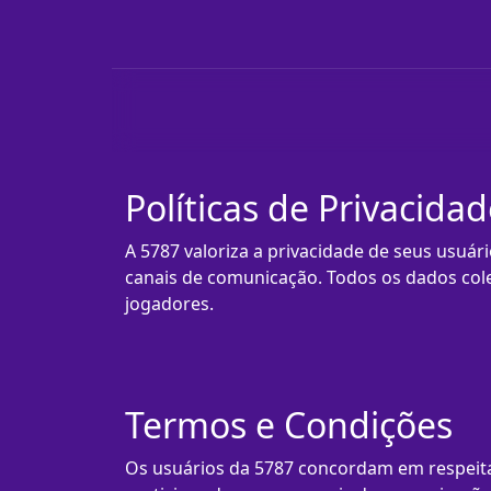
Políticas de Privacida
A 5787 valoriza a privacidade de seus usuá
canais de comunicação. Todos os dados cole
jogadores.
Termos e Condições
Os usuários da 5787 concordam em respeitar