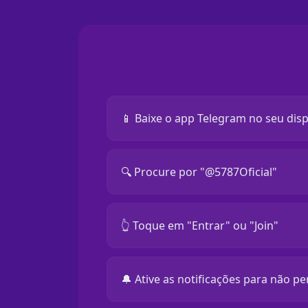
📱 Baixe o app Telegram no seu disp
🔍 Procure por "@5787Oficial"
👆 Toque em "Entrar" ou "Join"
🔔 Ative as notificações para não p