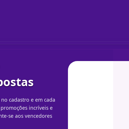
postas
 no cadastro e em cada
 promoções incríveis e
unte-se aos vencedores