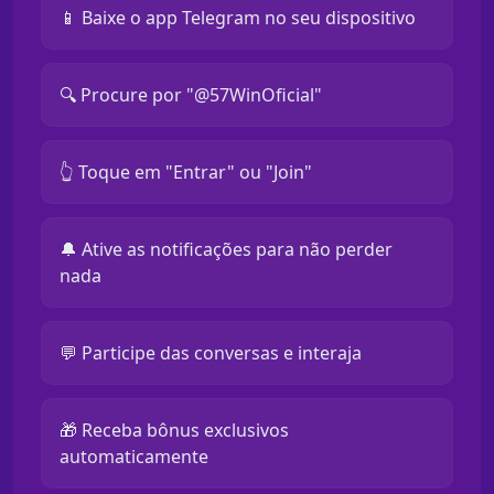
📱 Baixe o app Telegram no seu dispositivo
🔍 Procure por "@57WinOficial"
👆 Toque em "Entrar" ou "Join"
🔔 Ative as notificações para não perder
nada
💬 Participe das conversas e interaja
🎁 Receba bônus exclusivos
automaticamente