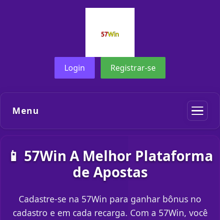
Login
Registrar-se
Menu
📱 57Win A Melhor Plataforma
de Apostas
Cadastre-se na 57Win para ganhar bônus no
cadastro e em cada recarga. Com a 57Win, você