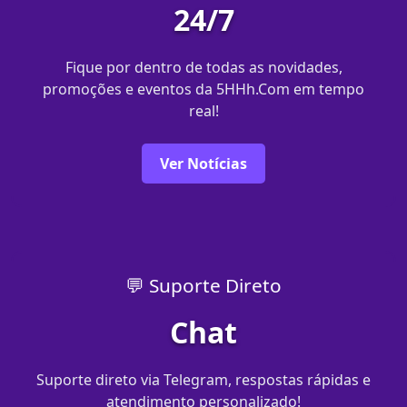
24/7
Fique por dentro de todas as novidades,
promoções e eventos da 5HHh.Com em tempo
real!
Ver Notícias
💬 Suporte Direto
Chat
Suporte direto via Telegram, respostas rápidas e
atendimento personalizado!