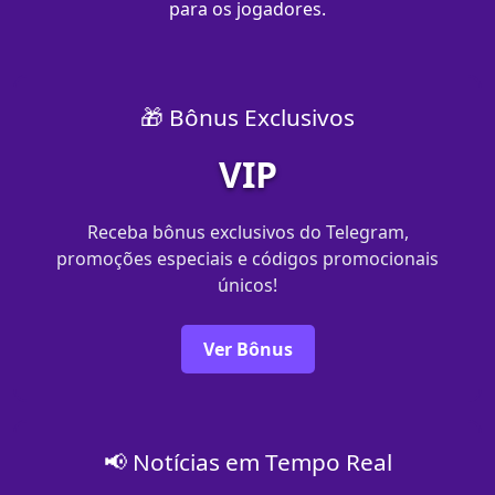
para os jogadores.
🎁 Bônus Exclusivos
VIP
Receba bônus exclusivos do Telegram,
promoções especiais e códigos promocionais
únicos!
Ver Bônus
📢 Notícias em Tempo Real