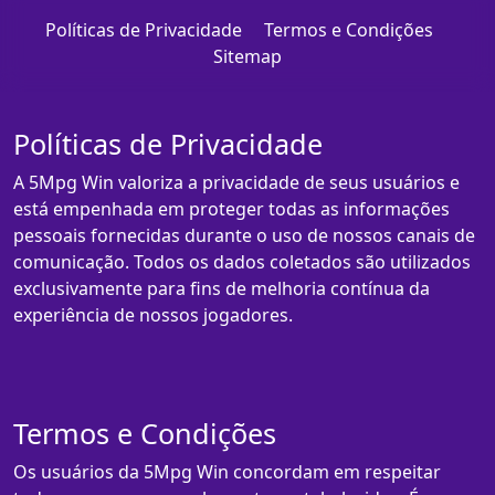
Políticas de Privacidade
Termos e Condições
Sitemap
Políticas de Privacidade
A 5Mpg Win valoriza a privacidade de seus usuários e
está empenhada em proteger todas as informações
pessoais fornecidas durante o uso de nossos canais de
comunicação. Todos os dados coletados são utilizados
exclusivamente para fins de melhoria contínua da
experiência de nossos jogadores.
Termos e Condições
Os usuários da 5Mpg Win concordam em respeitar