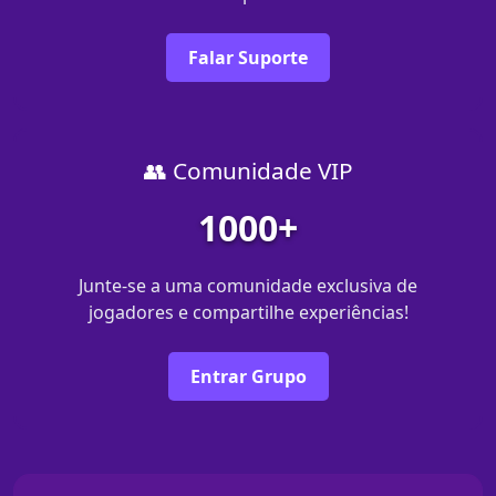
Falar Suporte
👥 Comunidade VIP
1000+
Junte-se a uma comunidade exclusiva de
jogadores e compartilhe experiências!
Entrar Grupo