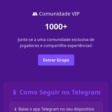
👥 Comunidade VIP
1000+
Junte-se a uma comunidade exclusiva de
jogadores e compartilhe experiências!
Entrar Grupo
📱 Como Seguir no Telegram
📱 Baixe o app Telegram no seu dispositivo