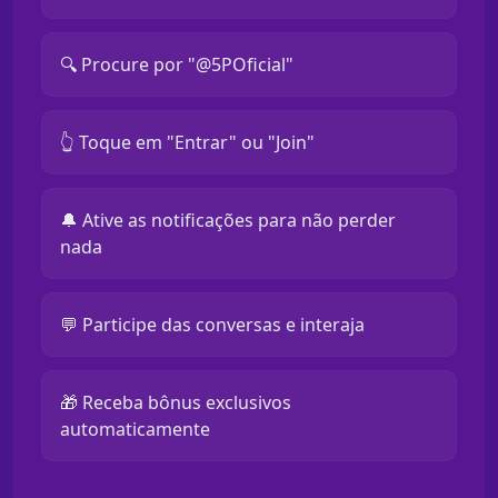
🔍 Procure por "@5POficial"
👆 Toque em "Entrar" ou "Join"
🔔 Ative as notificações para não perder
nada
💬 Participe das conversas e interaja
🎁 Receba bônus exclusivos
automaticamente