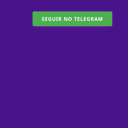
SEGUIR NO TELEGRAM