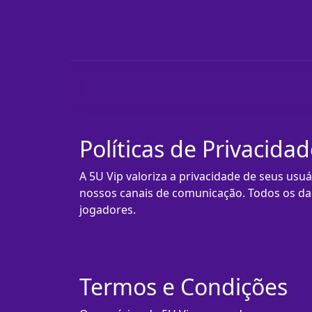
Políticas de Privacida
A 5U Vip valoriza a privacidade de seus us
nossos canais de comunicação. Todos os dad
jogadores.
Termos e Condições