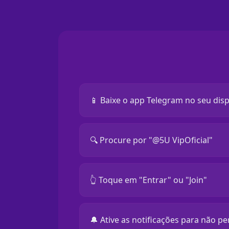
📱 Baixe o app Telegram no seu disp
🔍 Procure por "@5U VipOficial"
👆 Toque em "Entrar" ou "Join"
🔔 Ative as notificações para não p