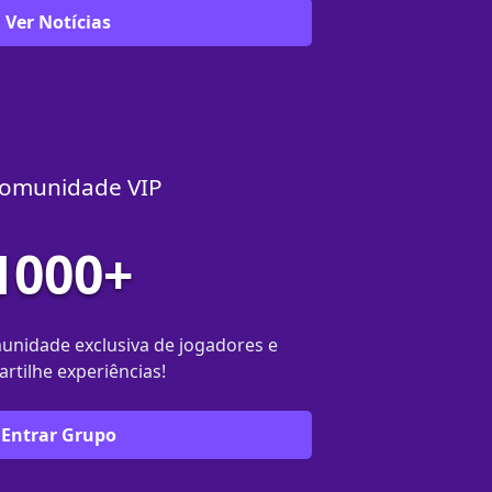
Ver Notícias
Comunidade VIP
1000+
unidade exclusiva de jogadores e
rtilhe experiências!
Entrar Grupo