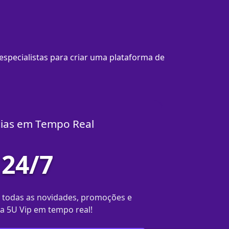
especialistas para criar uma plataforma de
cias em Tempo Real
24/7
e todas as novidades, promoções e
a 5U Vip em tempo real!