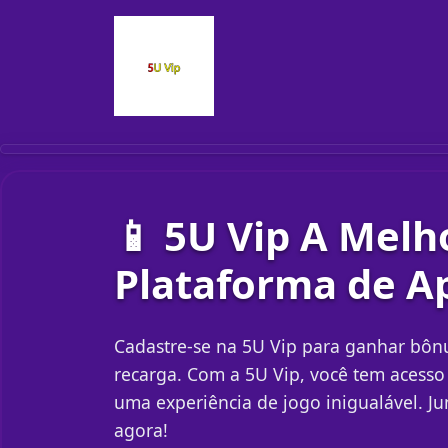
📱 5U Vip A Melh
Plataforma de A
Cadastre-se na 5U Vip para ganhar bôn
recarga. Com a 5U Vip, você tem acesso
uma experiência de jogo inigualável. J
agora!