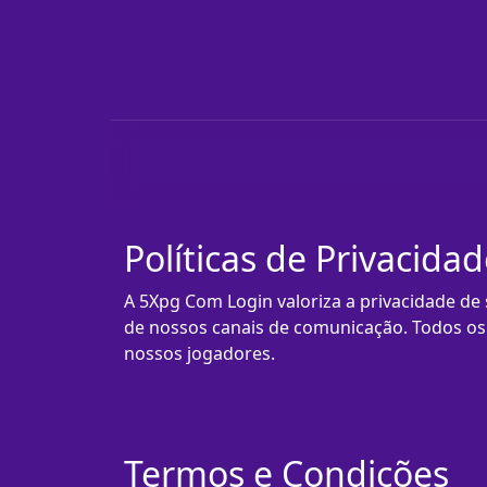
Políticas de Privacida
A 5Xpg Com Login valoriza a privacidade d
de nossos canais de comunicação. Todos os 
nossos jogadores.
Termos e Condições