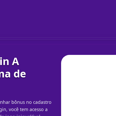
in A
ma de
anhar bônus no cadastro
in, você tem acesso a