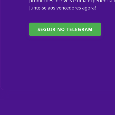
promoções incríveis e uma experiência d
Junte-se aos vencedores agora!
SEGUIR NO TELEGRAM