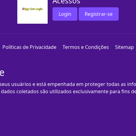
Acessos
Login
Registrar-se
Políticas de Privacidade
Termos e Condições
Sitemap
de
e seus usuários e está empenhada em proteger todas as inf
dados coletados são utilizados exclusivamente para fins d