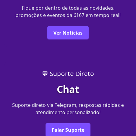
Fique por dentro de todas as novidades,
promoções e eventos da 6167 em tempo real!
Ver Notícias
💬 Suporte Direto
Chat
Suporte direto via Telegram, respostas rápidas e
atendimento personalizado!
Falar Suporte