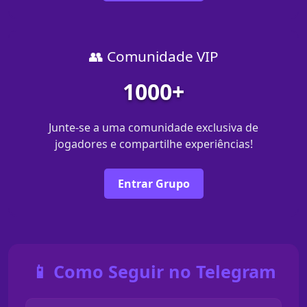
👥 Comunidade VIP
1000+
Junte-se a uma comunidade exclusiva de
jogadores e compartilhe experiências!
Entrar Grupo
📱 Como Seguir no Telegram