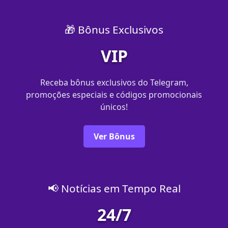
🎁 Bônus Exclusivos
VIP
Receba bônus exclusivos do Telegram,
promoções especiais e códigos promocionais
únicos!
Ver Bônus
📢 Notícias em Tempo Real
24/7