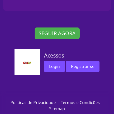
SEGUIR AGORA
Acessos
Login
Registrar-se
Políticas de Privacidade
Termos e Condições
Sitemap