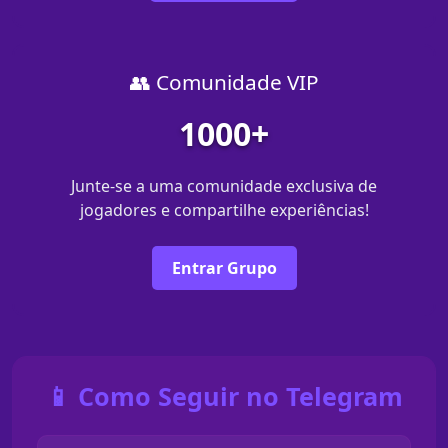
👥 Comunidade VIP
1000+
Junte-se a uma comunidade exclusiva de
jogadores e compartilhe experiências!
Entrar Grupo
📱 Como Seguir no Telegram