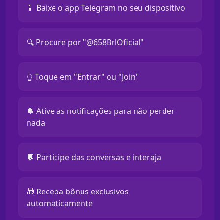
📱 Baixe o app Telegram no seu dispositivo
🔍 Procure por "@658BrlOficial"
👆 Toque em "Entrar" ou "Join"
🔔 Ative as notificações para não perder
nada
💬 Participe das conversas e interaja
🎁 Receba bônus exclusivos
automaticamente