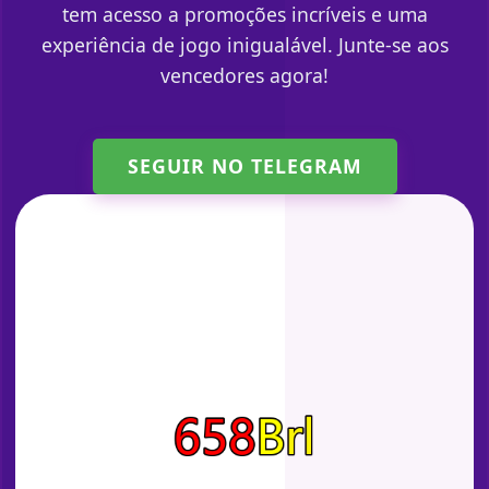
tem acesso a promoções incríveis e uma
experiência de jogo inigualável. Junte-se aos
vencedores agora!
SEGUIR NO TELEGRAM