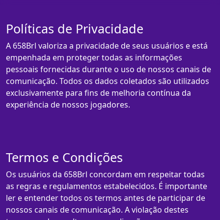
Políticas de Privacidade
A 658Brl valoriza a privacidade de seus usuários e está
empenhada em proteger todas as informações
pessoais fornecidas durante o uso de nossos canais de
comunicação. Todos os dados coletados são utilizados
exclusivamente para fins de melhoria contínua da
experiência de nossos jogadores.
Termos e Condições
Os usuários da 658Brl concordam em respeitar todas
as regras e regulamentos estabelecidos. É importante
ler e entender todos os termos antes de participar de
nossos canais de comunicação. A violação destes