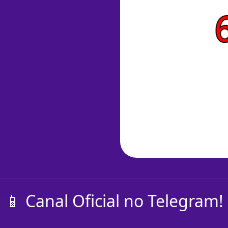
📱 Canal Oficial no Telegram!