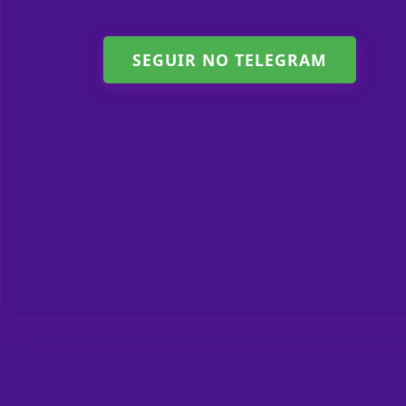
SEGUIR NO TELEGRAM