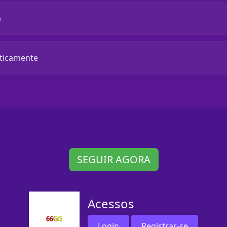
a
aticamente
SEGUIR AGORA
Acessos
Login
Registrar-se