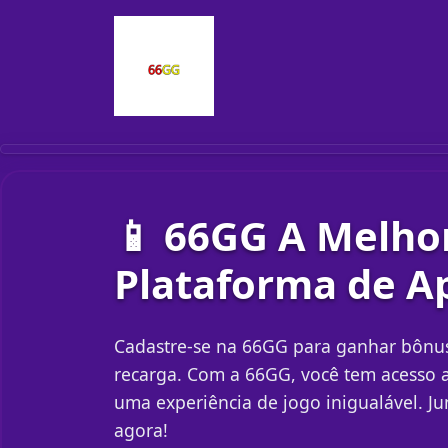
📱 66GG A Melho
Plataforma de A
Cadastre-se na 66GG para ganhar bônus
recarga. Com a 66GG, você tem acesso a
uma experiência de jogo inigualável. J
agora!