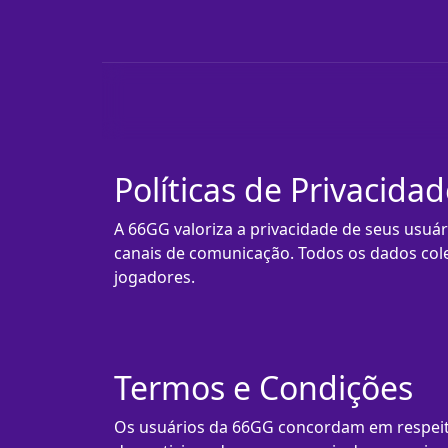
Políticas de Privacida
A 66GG valoriza a privacidade de seus usu
canais de comunicação. Todos os dados cole
jogadores.
Termos e Condições
Os usuários da 66GG concordam em respeita