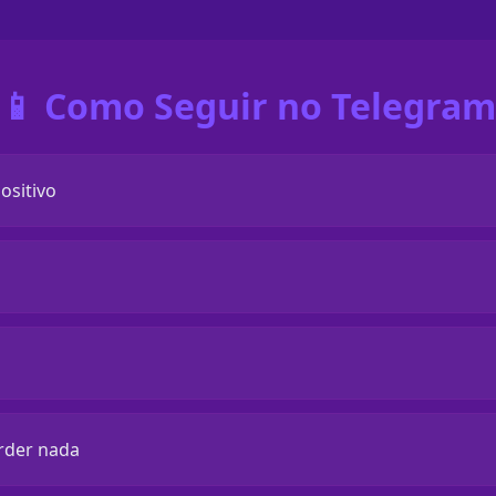
📱 Como Seguir no Telegram
ositivo
erder nada