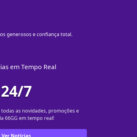
os generosos e confiança total.
cias em Tempo Real
24/7
e todas as novidades, promoções e
da 66GG em tempo real!
Ver Notícias