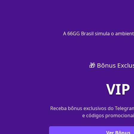
A 66GG Brasil simula o ambient
🎁 Bônus Exclu
VIP
Receba bônus exclusivos do Telegra
e códigos promocionai
Ver Bônus