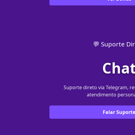
💬 Suporte Di
Cha
Suporte direto via Telegram, r
atendimento persona
Falar Suport