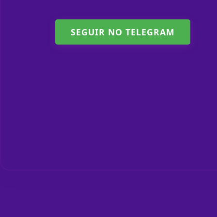
SEGUIR NO TELEGRAM