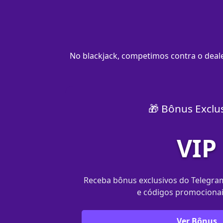
No blackjack, competimos contra o deale
🎁 Bônus Exclu
VIP
Receba bônus exclusivos do Telegra
e códigos promocionai
Ver Bônus