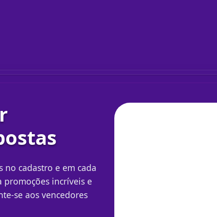
r
postas
s no cadastro e em cada
a promoções incríveis e
unte-se aos vencedores