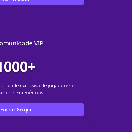
Comunidade VIP
1000+
unidade exclusiva de jogadores e
rtilhe experiências!
Entrar Grupo