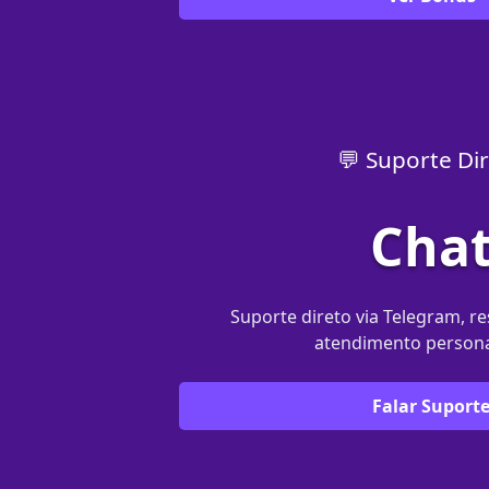
💬 Suporte Di
Cha
Suporte direto via Telegram, r
atendimento persona
Falar Suport