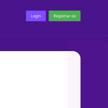
Login
Registrar-se