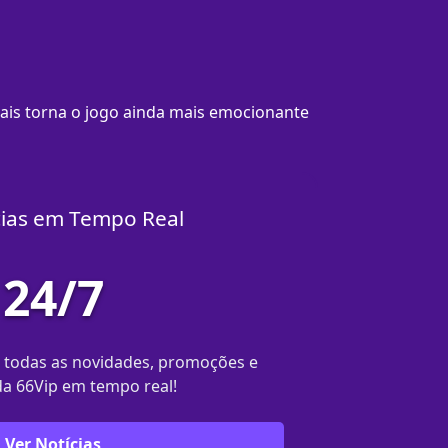
eais torna o jogo ainda mais emocionante
cias em Tempo Real
24/7
e todas as novidades, promoções e
da 66Vip em tempo real!
Ver Notícias