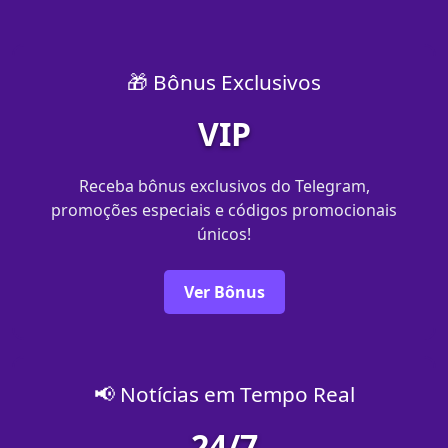
🎁 Bônus Exclusivos
VIP
Receba bônus exclusivos do Telegram,
promoções especiais e códigos promocionais
únicos!
Ver Bônus
📢 Notícias em Tempo Real
24/7