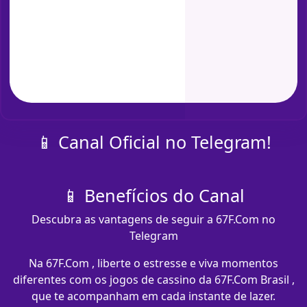
📱 Canal Oficial no Telegram!
📱 Benefícios do Canal
Descubra as vantagens de seguir a 67F.Com no
Telegram
Na 67F.Com , liberte o estresse e viva momentos
diferentes com os jogos de cassino da 67F.Com Brasil ,
que te acompanham em cada instante de lazer.