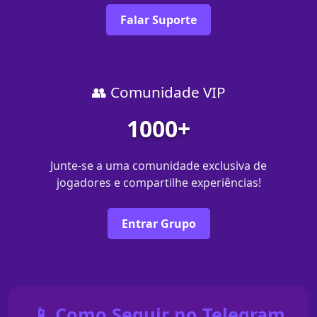
Falar Suporte
👥 Comunidade VIP
1000+
Junte-se a uma comunidade exclusiva de
jogadores e compartilhe experiências!
Entrar Grupo
📱 Como Seguir no Telegram