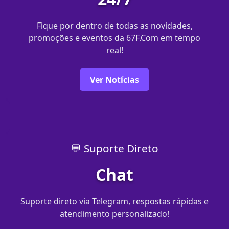
Fique por dentro de todas as novidades,
promoções e eventos da 67F.Com em tempo
real!
Ver Notícias
💬 Suporte Direto
Chat
Suporte direto via Telegram, respostas rápidas e
atendimento personalizado!