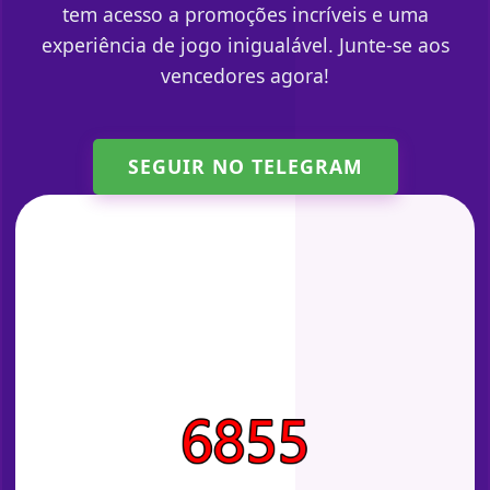
tem acesso a promoções incríveis e uma
experiência de jogo inigualável. Junte-se aos
vencedores agora!
SEGUIR NO TELEGRAM