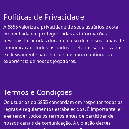
Políticas de Privacidade
A 6855 valoriza a privacidade de seus usuários e está
empenhada em proteger todas as informações
pessoais fornecidas durante o uso de nossos canais de
comunicação. Todos os dados coletados são utilizados
exclusivamente para fins de melhoria contínua da
experiência de nossos jogadores.
Termos e Condições
Os usuários da 6855 concordam em respeitar todas as
regras e regulamentos estabelecidos. É importante ler
e entender todos os termos antes de participar de
nossos canais de comunicação. A violação destes