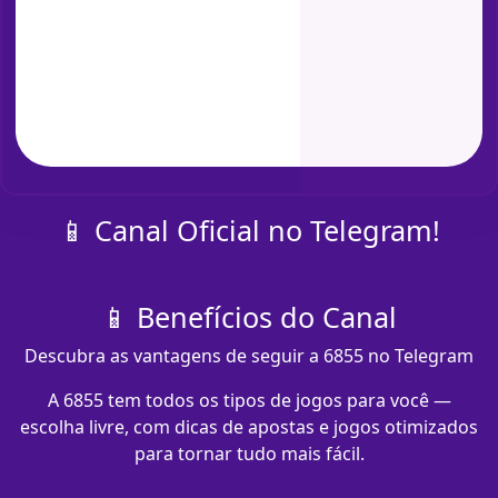
📱 Canal Oficial no Telegram!
📱 Benefícios do Canal
Descubra as vantagens de seguir a 6855 no Telegram
A 6855 tem todos os tipos de jogos para você —
escolha livre, com dicas de apostas e jogos otimizados
para tornar tudo mais fácil.