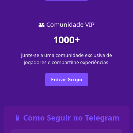
👥 Comunidade VIP
1000+
Junte-se a uma comunidade exclusiva de
jogadores e compartilhe experiências!
Entrar Grupo
📱 Como Seguir no Telegram