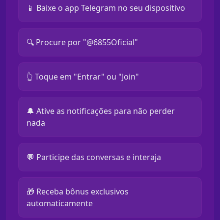
📱 Baixe o app Telegram no seu dispositivo
🔍 Procure por "@6855Oficial"
👆 Toque em "Entrar" ou "Join"
🔔 Ative as notificações para não perder
nada
💬 Participe das conversas e interaja
🎁 Receba bônus exclusivos
automaticamente