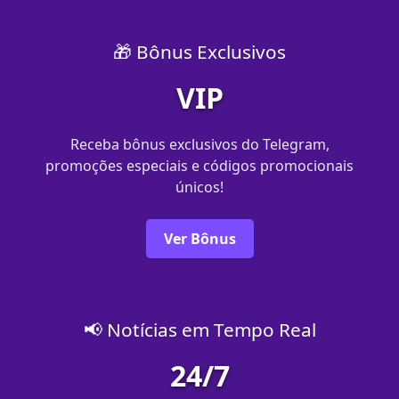
🎁 Bônus Exclusivos
VIP
Receba bônus exclusivos do Telegram,
promoções especiais e códigos promocionais
únicos!
Ver Bônus
📢 Notícias em Tempo Real
24/7