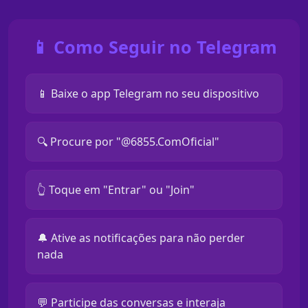
📱 Como Seguir no Telegram
📱 Baixe o app Telegram no seu dispositivo
🔍 Procure por "@6855.ComOficial"
👆 Toque em "Entrar" ou "Join"
🔔 Ative as notificações para não perder
nada
💬 Participe das conversas e interaja