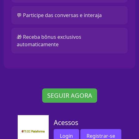
💬 Participe das conversas e interaja
🎁 Receba bônus exclusivos
automaticamente
SEGUIR AGORA
Acessos
Login
Registrar-se