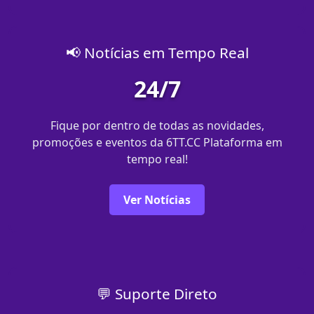
📢 Notícias em Tempo Real
24/7
Fique por dentro de todas as novidades,
promoções e eventos da 6TT.CC Plataforma em
tempo real!
Ver Notícias
💬 Suporte Direto