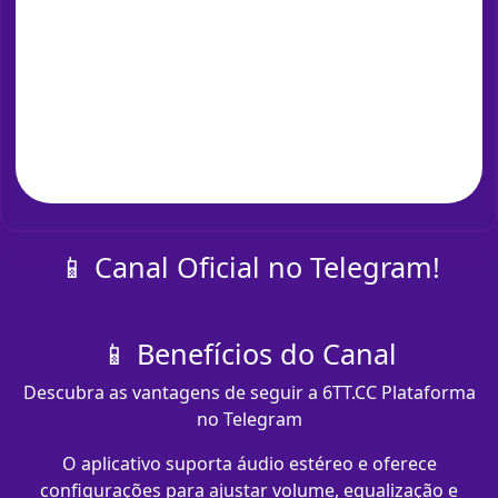
📱 Canal Oficial no Telegram!
📱 Benefícios do Canal
Descubra as vantagens de seguir a 6TT.CC Plataforma
no Telegram
O aplicativo suporta áudio estéreo e oferece
configurações para ajustar volume, equalização e