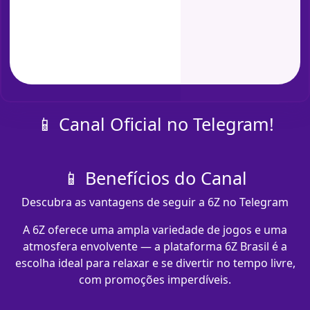
📱 Canal Oficial no Telegram!
📱 Benefícios do Canal
Descubra as vantagens de seguir a 6Z no Telegram
A 6Z oferece uma ampla variedade de jogos e uma
atmosfera envolvente — a plataforma 6Z Brasil é a
escolha ideal para relaxar e se divertir no tempo livre,
com promoções imperdíveis.