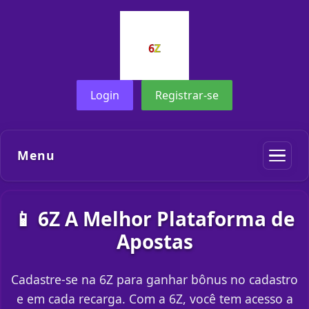
Login
Registrar-se
Menu
📱 6Z A Melhor Plataforma de
Apostas
Cadastre-se na 6Z para ganhar bônus no cadastro
e em cada recarga. Com a 6Z, você tem acesso a