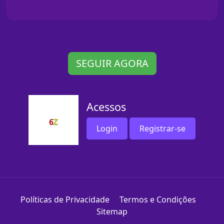
SEGUIR AGORA
Acessos
Login
Registrar-se
Políticas de Privacidade
Termos e Condições
Sitemap