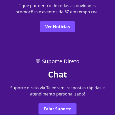
Fique por dentro de todas as novidades,
promoções e eventos da 6Z em tempo real!
Ver Notícias
💬 Suporte Direto
Chat
Suporte direto via Telegram, respostas rápidas e
atendimento personalizado!
Falar Suporte