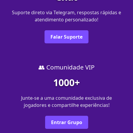
Suporte direto via Telegram, respostas rápidas e
atendimento personalizado!
Falar Suporte
👥 Comunidade VIP
1000+
Junte-se a uma comunidade exclusiva de
jogadores e compartilhe experiências!
Entrar Grupo