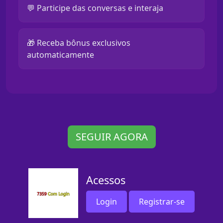
💬 Participe das conversas e interaja
🎁 Receba bônus exclusivos
automaticamente
SEGUIR AGORA
Acessos
Login
Registrar-se