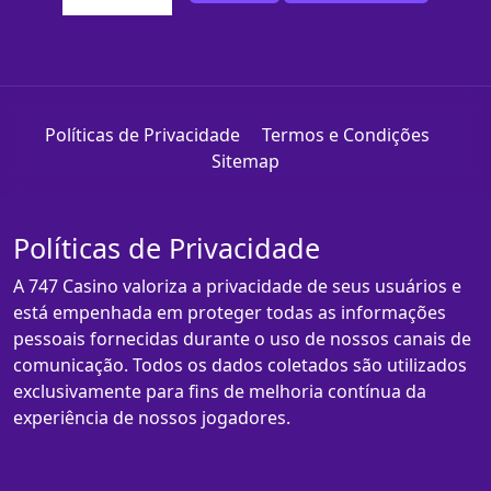
Políticas de Privacidade
Termos e Condições
Sitemap
Políticas de Privacidade
A 747 Casino valoriza a privacidade de seus usuários e
está empenhada em proteger todas as informações
pessoais fornecidas durante o uso de nossos canais de
comunicação. Todos os dados coletados são utilizados
exclusivamente para fins de melhoria contínua da
experiência de nossos jogadores.