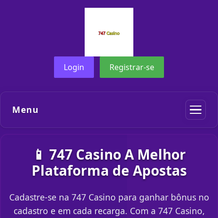
Login
Registrar-se
Menu
📱 747 Casino A Melhor
Plataforma de Apostas
Cadastre-se na 747 Casino para ganhar bônus no
cadastro e em cada recarga. Com a 747 Casino,