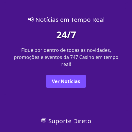
📢 Notícias em Tempo Real
24/7
Fique por dentro de todas as novidades,
promoções e eventos da 747 Casino em tempo
real!
Ver Notícias
💬 Suporte Direto