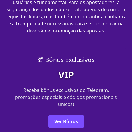
usuários é fundamental. Para os apostadores, a
segurança dos dados não se trata apenas de cumprir
requisitos legais, mas também de garantir a confiança
e a tranquilidade necessárias para se concentrar na
diversão e na emoção das apostas.
🎁 Bônus Exclusivos
VIP
Receba bônus exclusivos do Telegram,
promoções especiais e códigos promocionais
únicos!
Ver Bônus