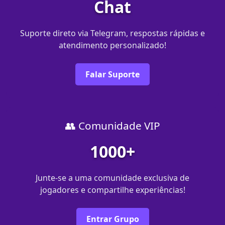
Chat
Suporte direto via Telegram, respostas rápidas e
atendimento personalizado!
Falar Suporte
👥 Comunidade VIP
1000+
Junte-se a uma comunidade exclusiva de
jogadores e compartilhe experiências!
Entrar Grupo