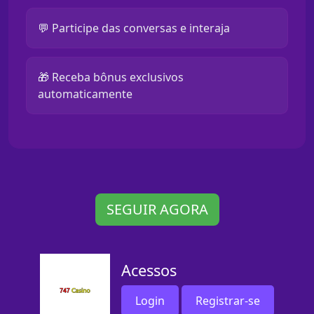
💬 Participe das conversas e interaja
🎁 Receba bônus exclusivos
automaticamente
SEGUIR AGORA
Acessos
Login
Registrar-se