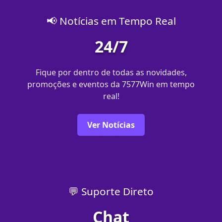
📢 Notícias em Tempo Real
24/7
Fique por dentro de todas as novidades,
promoções e eventos da 7577Win em tempo
real!
Ver Notícias
💬 Suporte Direto
Chat