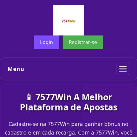
Login
Registrar-se
Menu
📱 7577Win A Melhor
Plataforma de Apostas
Cadastre-se na 7577Win para ganhar bônus no
cadastro e em cada recarga. Com a 7577Win, você