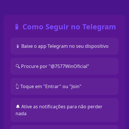
📱 Como Seguir no Telegram
📱 Baixe o app Telegram no seu dispositivo
🔍 Procure por "@7577WinOficial"
👆 Toque em "Entrar" ou "Join"
🔔 Ative as notificações para não perder
nada