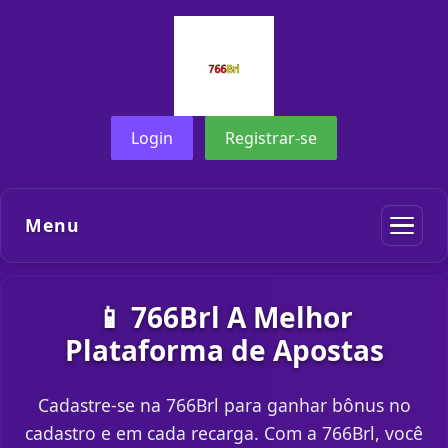
Login
Registrar-se
Menu
📱 766Brl A Melhor
Plataforma de Apostas
Cadastre-se na 766Brl para ganhar bônus no
cadastro e em cada recarga. Com a 766Brl, você