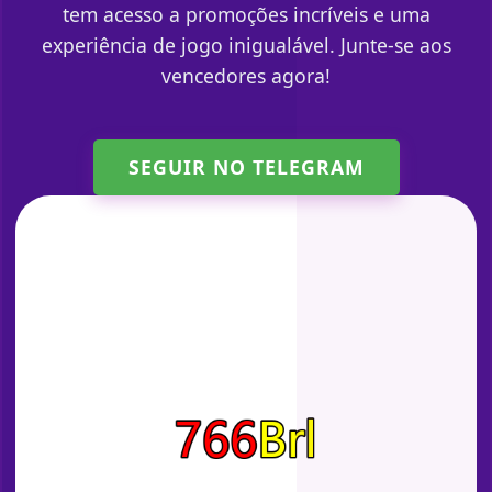
tem acesso a promoções incríveis e uma
experiência de jogo inigualável. Junte-se aos
vencedores agora!
SEGUIR NO TELEGRAM