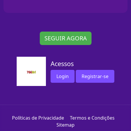
SEGUIR AGORA
Acessos
Login
Registrar-se
Políticas de Privacidade
Termos e Condições
Sitemap