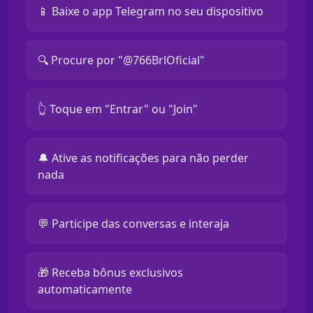
📱 Baixe o app Telegram no seu dispositivo
🔍 Procure por "@766BrlOficial"
👆 Toque em "Entrar" ou "Join"
🔔 Ative as notificações para não perder
nada
💬 Participe das conversas e interaja
🎁 Receba bônus exclusivos
automaticamente