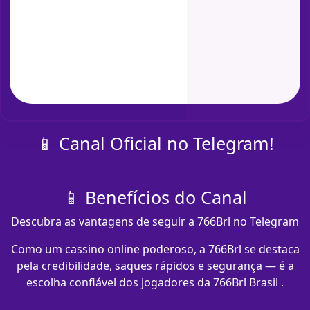
📱 Canal Oficial no Telegram!
📱 Benefícios do Canal
Descubra as vantagens de seguir a 766Brl no Telegram
Como um cassino online poderoso, a 766Brl se destaca
pela credibilidade, saques rápidos e segurança — é a
escolha confiável dos jogadores da 766Brl Brasil .