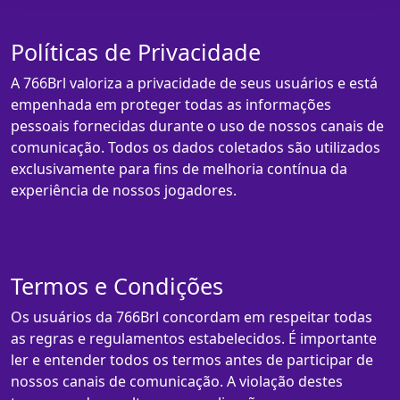
Políticas de Privacidade
A 766Brl valoriza a privacidade de seus usuários e está
empenhada em proteger todas as informações
pessoais fornecidas durante o uso de nossos canais de
comunicação. Todos os dados coletados são utilizados
exclusivamente para fins de melhoria contínua da
experiência de nossos jogadores.
Termos e Condições
Os usuários da 766Brl concordam em respeitar todas
as regras e regulamentos estabelecidos. É importante
ler e entender todos os termos antes de participar de
nossos canais de comunicação. A violação destes