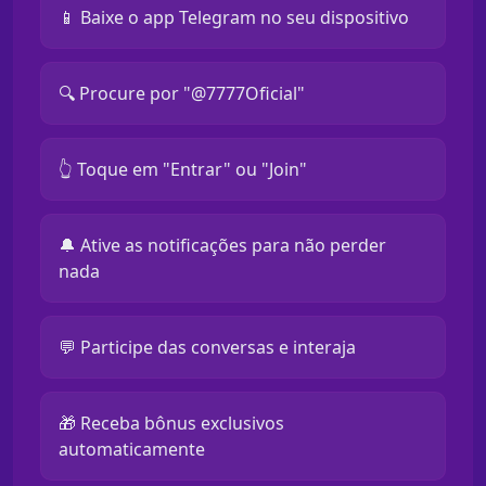
📱 Baixe o app Telegram no seu dispositivo
🔍 Procure por "@7777Oficial"
👆 Toque em "Entrar" ou "Join"
🔔 Ative as notificações para não perder
nada
💬 Participe das conversas e interaja
🎁 Receba bônus exclusivos
automaticamente