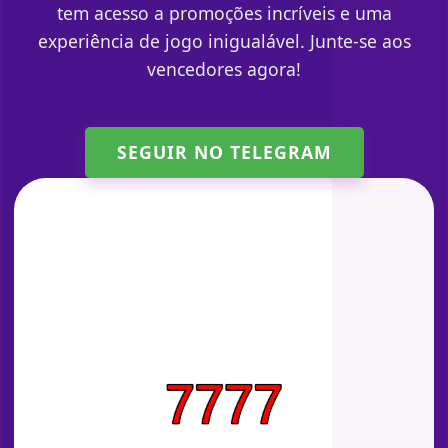
tem acesso a promoções incríveis e uma
experiência de jogo inigualável. Junte-se aos
vencedores agora!
SEGUIR NO TELEGRAM