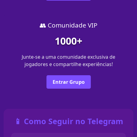
👥 Comunidade VIP
1000+
Junte-se a uma comunidade exclusiva de
jogadores e compartilhe experiências!
Entrar Grupo
📱 Como Seguir no Telegram