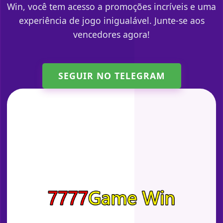
Win, você tem acesso a promoções incríveis e uma
experiência de jogo inigualável. Junte-se aos
vencedores agora!
SEGUIR NO TELEGRAM