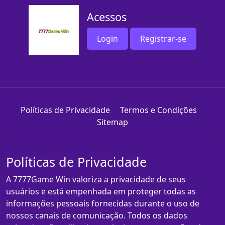
Acessos
Login
Registrar-se
Políticas de Privacidade
Termos e Condições
Sitemap
Políticas de Privacidade
A 7777Game Win valoriza a privacidade de seus
usuários e está empenhada em proteger todas as
informações pessoais fornecidas durante o uso de
nossos canais de comunicação. Todos os dados