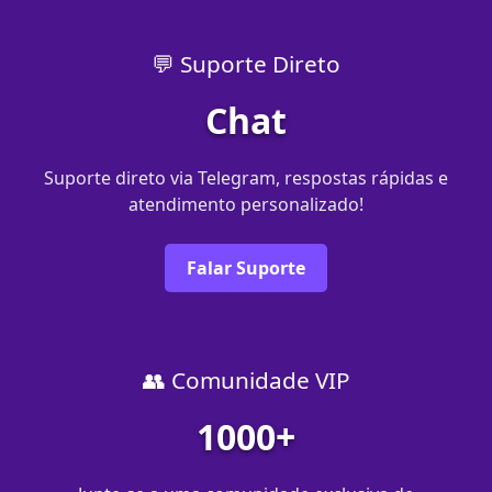
💬 Suporte Direto
Chat
Suporte direto via Telegram, respostas rápidas e
atendimento personalizado!
Falar Suporte
👥 Comunidade VIP
1000+