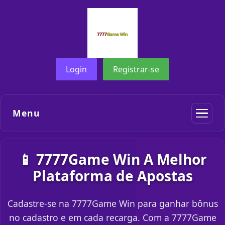
Login
Registrar-se
Menu
📱 7777Game Win A Melhor
Plataforma de Apostas
Cadastre-se na 7777Game Win para ganhar bônus
no cadastro e em cada recarga. Com a 7777Game