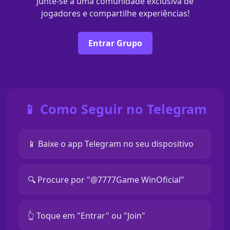
Junte-se a uma comunidade exclusiva de
jogadores e compartilhe experiências!
Entrar Grupo
📱 Como Seguir no Telegram
📱 Baixe o app Telegram no seu dispositivo
🔍 Procure por "@7777Game WinOficial"
👆 Toque em "Entrar" ou "Join"