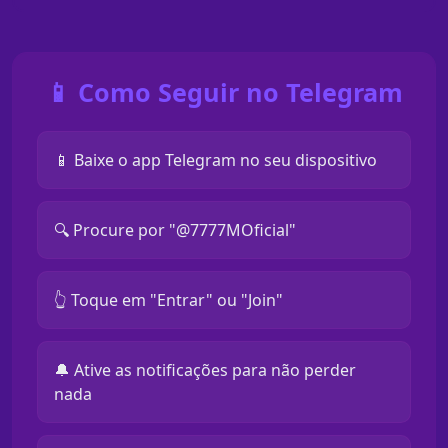
📱 Como Seguir no Telegram
📱 Baixe o app Telegram no seu dispositivo
🔍 Procure por "@7777MOficial"
👆 Toque em "Entrar" ou "Join"
🔔 Ative as notificações para não perder
nada