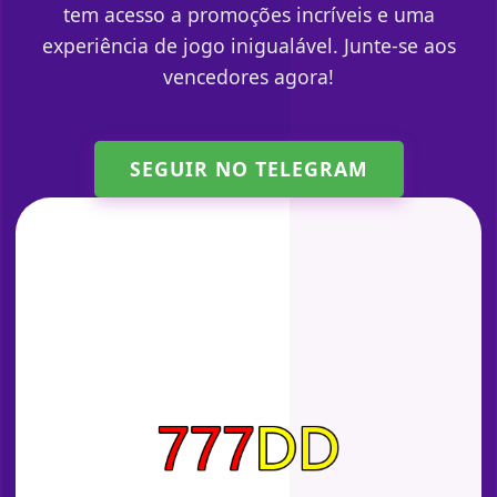
tem acesso a promoções incríveis e uma
experiência de jogo inigualável. Junte-se aos
vencedores agora!
SEGUIR NO TELEGRAM