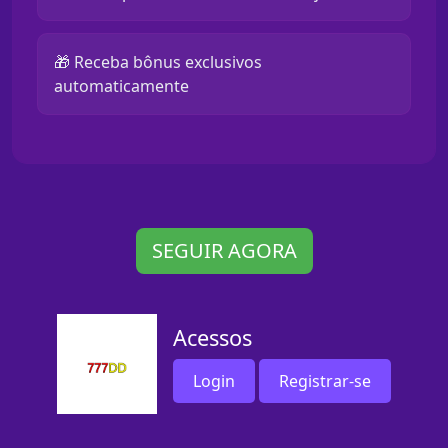
🎁 Receba bônus exclusivos
automaticamente
SEGUIR AGORA
Acessos
Login
Registrar-se