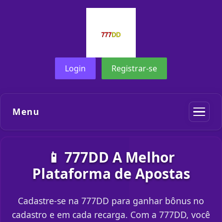
Login
Registrar-se
Menu
📱 777DD A Melhor
Plataforma de Apostas
Cadastre-se na 777DD para ganhar bônus no
cadastro e em cada recarga. Com a 777DD, você