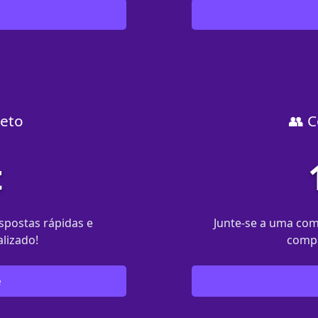
reto
👥 
t
espostas rápidas e
Junte-se a uma com
lizado!
compa
e