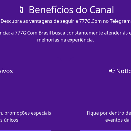
📱 Benefícios do Canal
Descubra as vantagens de seguir a 777G.Com no Telegram
cia; a 777G.Com Brasil busca constantemente atender às e
melhorias na experiência.
sivos
📢 Notí
m, promoções especiais
Fique por dentro d
s únicos!
eventos da