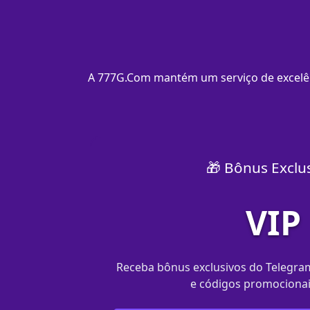
A 777G.Com mantém um serviço de excelên
🎁 Bônus Exclu
VIP
Receba bônus exclusivos do Telegra
e códigos promocionai