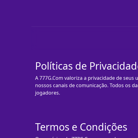
Políticas de Privacida
A 777G.Com valoriza a privacidade de seus
nossos canais de comunicação. Todos os dad
jogadores.
Termos e Condições