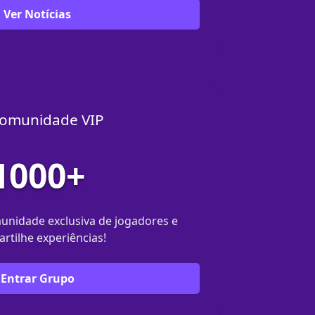
Ver Notícias
Comunidade VIP
1000+
unidade exclusiva de jogadores e
rtilhe experiências!
Entrar Grupo