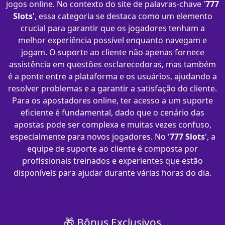
jogos online. No contexto do site de palavras-chave '
777
Slots
', essa categoria se destaca como um elemento
crucial para garantir que os jogadores tenham a
melhor experiência possível enquanto navegam e
jogam. O suporte ao cliente não apenas fornece
assistência em questões esclarecedoras, mas também
é a ponte entre a plataforma e os usuários, ajudando a
resolver problemas e a garantir a satisfação do cliente.
Para os apostadores online, ter acesso a um suporte
eficiente é fundamental, dado que o cenário das
apostas pode ser complexa e muitas vezes confuso,
especialmente para novos jogadores. No '
777 Slots
', a
equipe de suporte ao cliente é composta por
profissionais treinados e experientes que estão
disponíveis para ajudar durante várias horas do dia.
🎁 Bônus Exclusivos