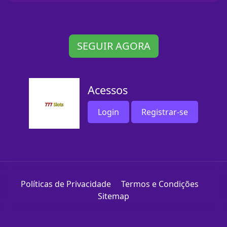
SEGUIR AGORA
Acessos
Login
Registrar-se
Políticas de Privacidade
Termos e Condições
Sitemap