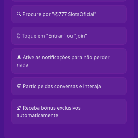
🔍 Procure por "@777 SlotsOficial"
👆 Toque em "Entrar" ou "Join"
🔔 Ative as notificações para não perder
nada
💬 Participe das conversas e interaja
🎁 Receba bônus exclusivos
automaticamente