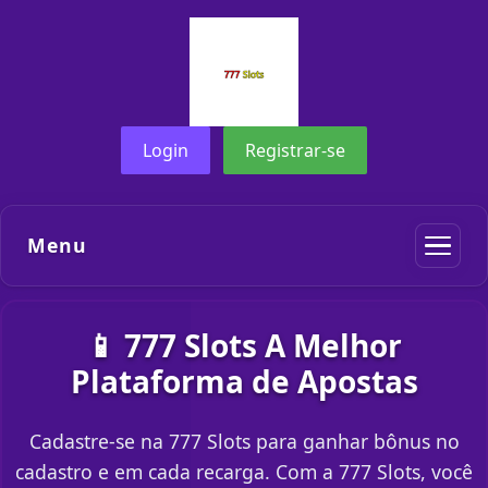
Login
Registrar-se
Menu
📱 777 Slots A Melhor
Plataforma de Apostas
Cadastre-se na 777 Slots para ganhar bônus no
cadastro e em cada recarga. Com a 777 Slots, você