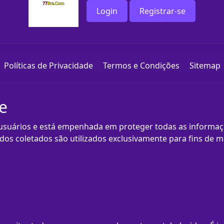
Login
Registrar-se
Políticas de Privacidade
Termos e Condições
Sitemap
de
 usuários e está empenhada em proteger todas as informaç
os coletados são utilizados exclusivamente para fins de m