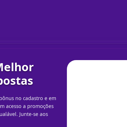
Melhor
postas
bônus no cadastro e em
em acesso a promoções
ualável. Junte-se aos