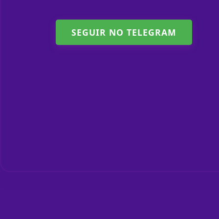
SEGUIR NO TELEGRAM