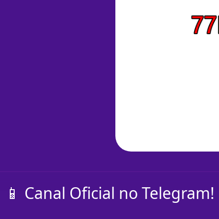
📱 Canal Oficial no Telegram!