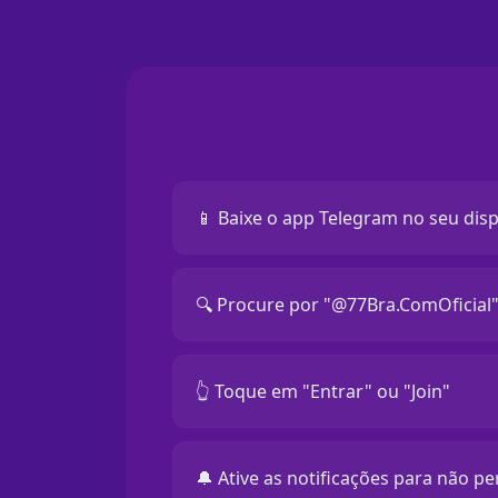
📱 Baixe o app Telegram no seu disp
🔍 Procure por "@77Bra.ComOficial
👆 Toque em "Entrar" ou "Join"
🔔 Ative as notificações para não p