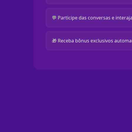
💬 Participe das conversas e interaj
🎁 Receba bônus exclusivos autom